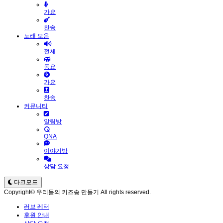
가요
찬송
노래 모음
전체
동요
가요
찬송
커뮤니티
알림방
QNA
이야기방
상담 요청
다크모드
Copyright© 우리들의 키즈송 만들기 All rights reserved.
러브 레터
후원 안내