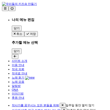
나의 메뉴 편집
닫기
취소
저장
추가할 메뉴 선택
닫기
사이트 소개
이용 안내
작곡 의뢰
작곡료 안내
노래 듣기
노래 모음
알림방
QNA
이야기방
후원 안내
작사가를 꿈꾸시는 모든 분들을 위해
일주일 동안 열지 않기