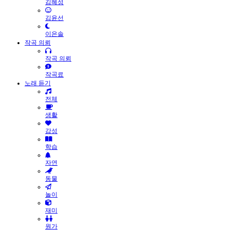
김혜성
김윤선
이은솔
작곡 의뢰
작곡 의뢰
작곡료
노래 듣기
전체
생활
감성
학습
자연
동물
놀이
재미
원가