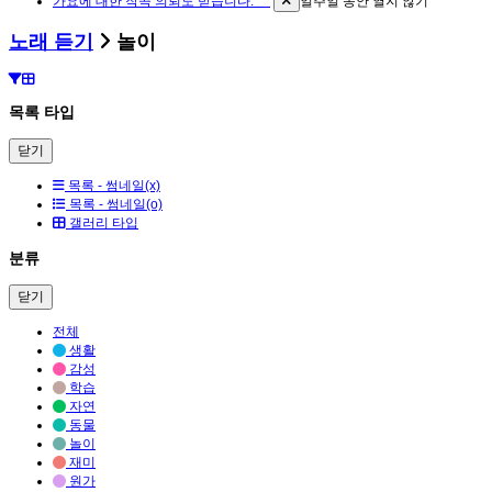
가요에 대한 작곡 의뢰도 받습니다. ^^
일주일 동안 열지 않기
노래 듣기
놀이
목록 타입
닫기
목록 - 썸네일(x)
목록 - 썸네일(o)
갤러리 타입
분류
닫기
전체
생활
감성
학습
자연
동물
놀이
재미
원가