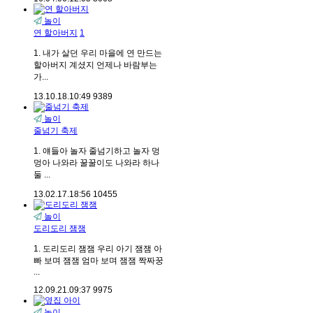
놀이
연 할아버지
1
1. 내가 살던 우리 마을에 연 만드는
할아버지 계셨지 언제나 바람부는
가...
13.10.18.
10:49
9389
놀이
줄넘기 축제
1. 얘들아 놀자 줄넘기하고 놀자 멍
멍아 나와라 꿀꿀이도 나와라 하나
둘 ...
13.02.17.
18:56
10455
놀이
도리도리 잼잼
1. 도리도리 잼잼 우리 아기 잼잼 아
빠 보며 잼잼 엄마 보며 잼잼 짝짜꿍
...
12.09.21.
09:37
9975
놀이