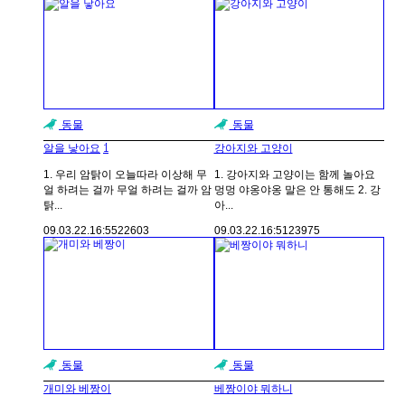
동물
동물
1
알을 낳아요
강아지와 고양이
1. 우리 암탉이 오늘따라 이상해 무
1. 강아지와 고양이는 함께 놀아요
얼 하려는 걸까 무얼 하려는 걸까 암
멍멍 야옹야옹 말은 안 통해도 2. 강
탉...
아...
09.03.22.
16:55
22603
09.03.22.
16:51
23975
동물
동물
개미와 베짱이
베짱이야 뭐하니