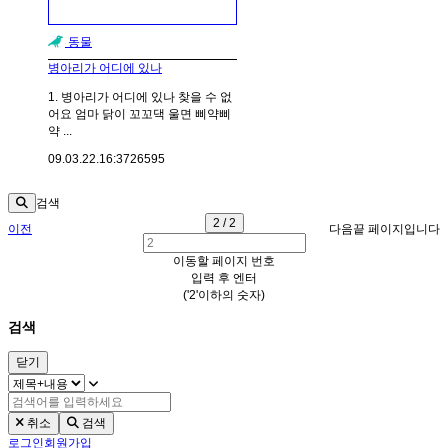
동물
병아리가 어디에 있나
1. 병아리가 어디에 있나 찾을 수 없
어요 엄마 닭이 꼬꼬댁 울면 삐약삐
약 ...
09.03.22.
16:37
26595
검색
2 / 2
이전
다음
끝 페이지입니다
이동할 페이지 번호
입력 후 엔터
('2'이하의 숫자)
검색
닫기
취소
검색
로그인
회원가입