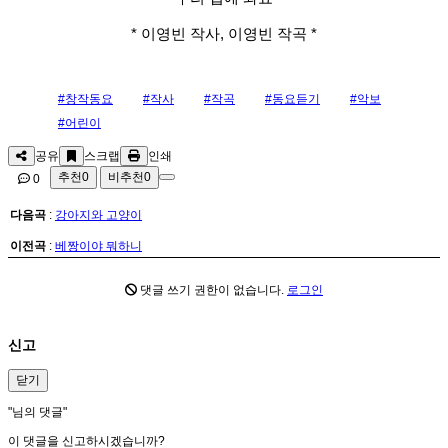
* 이영빈 작사, 이영빈 작곡 *
#창작동요
#작사
#작곡
#동요듣기
#악보
#어린이
공유
스크랩
인쇄
추천
0
비추천
0
0
다음곡
:
강아지와 고양이
이전곡
:
베짱이야 뭐하니
댓글 쓰기 권한이 없습니다.
로그인
신고
닫기
"
님의 댓글"
이 댓글을 신고하시겠습니까?