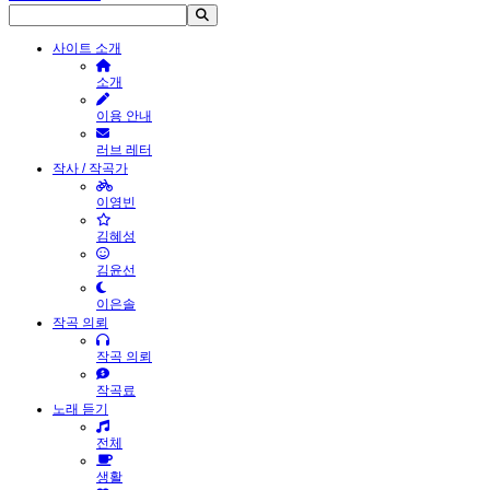
사이트 소개
소개
이용 안내
러브 레터
작사 / 작곡가
이영빈
김혜성
김윤선
이은솔
작곡 의뢰
작곡 의뢰
작곡료
노래 듣기
전체
생활