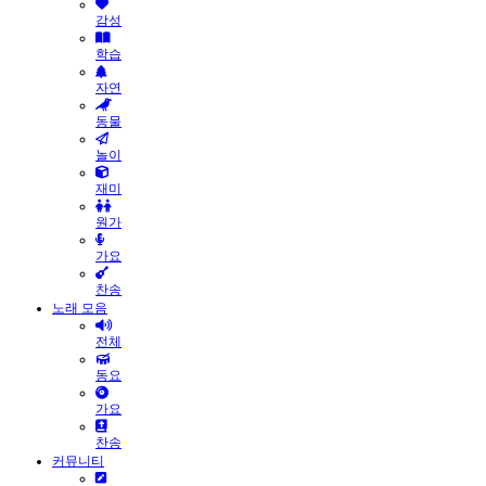
감성
학습
자연
동물
놀이
재미
원가
가요
찬송
노래 모음
전체
동요
가요
찬송
커뮤니티