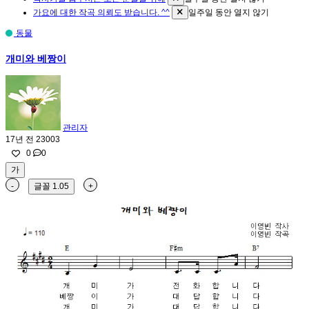
가요에 대한 작곡 의뢰도 받습니다. ^^
일주일 동안 열지 않기
동물
개미와 베짱이
관리자
17년 전
23003
0
0
가
-
글꼴
1.05
+