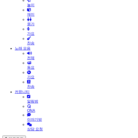
놀이
재미
원가
가요
찬송
노래 모음
전체
동요
가요
찬송
커뮤니티
알림방
QNA
이야기방
상담 요청