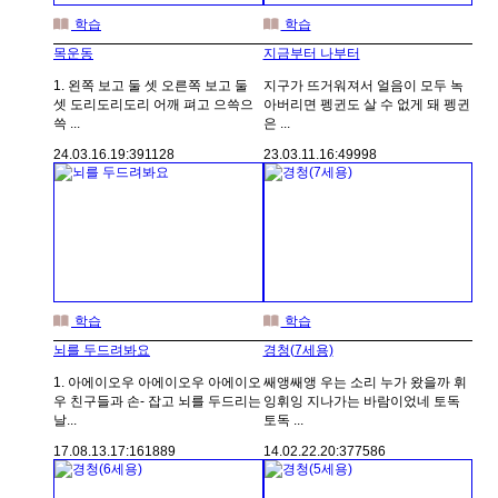
학습
학습
목운동
지금부터 나부터
1. 왼쪽 보고 둘 셋 오른쪽 보고 둘
지구가 뜨거워져서 얼음이 모두 녹
셋 도리도리도리 어깨 펴고 으쓱으
아버리면 펭귄도 살 수 없게 돼 펭귄
쓱 ...
은 ...
24.03.16.
19:39
1128
23.03.11.
16:49
998
학습
학습
뇌를 두드려봐요
경청(7세용)
1. 아에이오우 아에이오우 아에이오
쌔앵쌔앵 우는 소리 누가 왔을까 휘
우 친구들과 손- 잡고 뇌를 두드리는
잉휘잉 지나가는 바람이었네 토독
날...
토독 ...
17.08.13.
17:16
1889
14.02.22.
20:37
7586