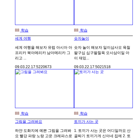
학습
학습
세계 여행
숫자놀이
세계 여행을 해보자 유럽 아시아 아
숫자 놀이 해보자 일이삼사오 육칠
프리카 북아메리카 남아메리카 그
팔구십 십구팔칠육 오사삼이일 아
리고 ...
이 재밌...
09.03.22.
17:52
20673
09.03.22.
17:50
21518
학습
학습
그림을 그려봐요
토끼가 사는 곳
하얀 도화지에 예쁜 그림을 그려봐
1. 토끼가 사는 곳은 어디일까요 산
요 빨강 파랑 노랑 고운 크레파스로
골짜기 토끼가게 신아네 집에 2. 토