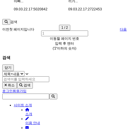
아빠...
끼가...
09.03.22.
17:50
20842
09.03.22.
17:27
22453
검색
1 / 2
이전
첫 페이지입니다
다음
이동할 페이지 번호
입력 후 엔터
('2'이하의 숫자)
검색
닫기
취소
검색
로그인
회원가입
사이트 소개
소개
이용 안내