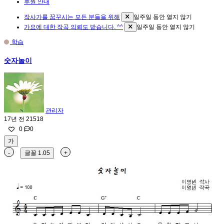
후원 안내
작사가를 꿈꾸시는 모든 분들을 위해
일주일 동안 열지 않기
가요에 대한 작곡 의뢰도 받습니다. ^^
일주일 동안 열지 않기
학습
숫자놀이
관리자
17년 전
21518
0
0
가
-
글꼴
1.05
+