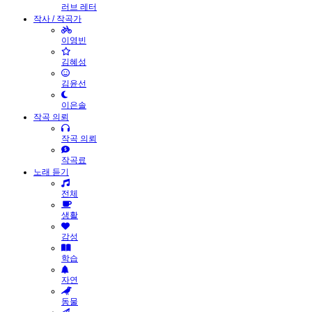
러브 레터
작사 / 작곡가
이영빈
김혜성
김윤선
이은솔
작곡 의뢰
작곡 의뢰
작곡료
노래 듣기
전체
생활
감성
학습
자연
동물