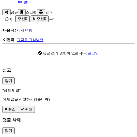
#어린이
공유
스크랩
인쇄
추천
0
비추천
0
0
다음곡
:
세계 여행
이전곡
:
그림을 그려봐요
댓글 쓰기 권한이 없습니다.
로그인
신고
닫기
"
님의 댓글"
이 댓글을 신고하시겠습니까?
취소
확인
댓글 삭제
닫기