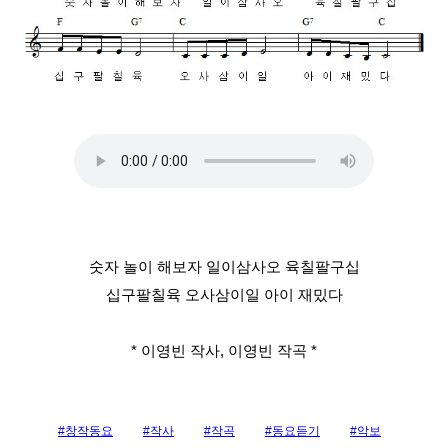
숫자 놀이 해보자 일이삼사오 육칠팔구십
십구팔칠육 오사삼이일 아이 재밌다
* 이영빈 작사, 이영빈 작곡 *
#창작동요
#작사
#작곡
#동요듣기
#악보