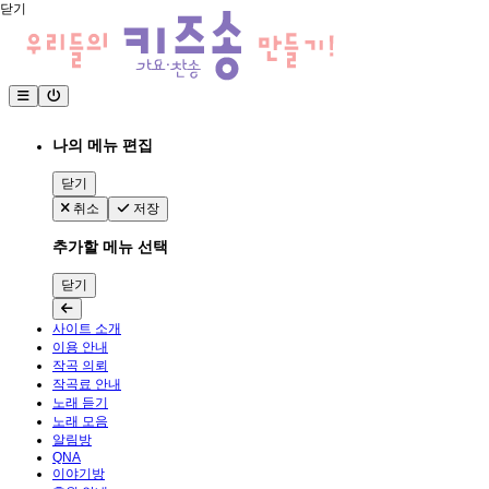
닫기
나의 메뉴 편집
닫기
취소
저장
추가할 메뉴 선택
닫기
사이트 소개
이용 안내
작곡 의뢰
작곡료 안내
노래 듣기
노래 모음
알림방
QNA
이야기방