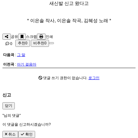
새신발 신고 왔다고
* 이은솔 작사, 이은솔 작곡, 김혜성 노래 *
공유
스크랩
인쇄
추천
0
비추천
0
0
다음곡
:
그 말
이전곡
:
아기 걸음마
댓글 쓰기 권한이 없습니다.
로그인
신고
닫기
"
님의 댓글"
이 댓글을 신고하시겠습니까?
취소
확인