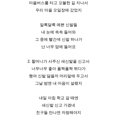
마을버스를 타고 꼬불한 길 지나서
우리 마을 오일장에 갔었지
알록달록 예쁜 신발들
내 눈에 쏙쏙 들어와
그 중에 빨간색 신발 하나가
난 너무 맘에 들어요
2. 할머니가 사주신 새신발을 신고서
너무너무 좋아 폴짝폴짝 뛰다가
행여 신발 닳을까 머리맡에 두고서
그날 밤엔 내 마음이 설렜지
내일 아침 학교 갈 때엔
새신발 신고 가겠네
친구들 만나면 자랑해야지