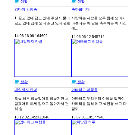
생활
생활
엄마의 건망증
축하합니다
1. 끓고 있네 끓고 있네 주전자 물이
사랑하는 사람들 모두 함께 모여서
끓고 있네 집에 오니 끓고 있네 펄펄
아름다운 이 날을 축복하는 이 시간
...
예...
14.06.16.
08:16
4602
14.06.06.
12:54
5712
생활
생활
내일까지 안녕
아빠하고 여행을
오늘 하루 힘들었어요 힘들지만 보
아빠하고 두리두리 여행을 할꺼야
람됐어요 이제 집으로 돌아가서 편
카메라를 둘러 메고 색안경 쓰고 다
히 쉴 ...
람쥐...
13.12.02.
14:23
11040
13.07.31.
10:17
7948