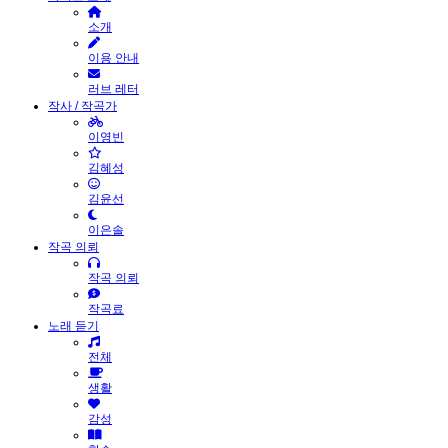
소개
이용 안내
러브 레터
작사 / 작곡가
이영빈
김혜성
김윤선
이은솔
작곡 의뢰
작곡 의뢰
작곡료
노래 듣기
전체
생활
감성