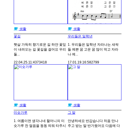
생활
생활
꽃길
우리들은 일학년
햇살 가득히 향기로운 길 하얀 꽃잎
1. 우리들은 일학년 자라나는 새싹
이 내려오는 길 꽃길을 걸어요 우리
들 예쁜 꿈 고운 꿈 많이 먹고 자라
둘...
나 예...
22.04.25.
11:43
73418
17.01.19.
16:58
2799
생활
생활
미숫가루
그 말
1. 여름이면 생각나네 할머니의 미
안녕하세요 반갑습니다 처음 만나
숫가루 찬 얼음을 동동 띄워 타주시
주고 받는 말 반가웠어요 다음에 다