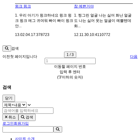
윙크 윙크
참 예쁜거야
1. 우리 아기가 윙크하네요 윙크 윙
1. 찡그린 얼굴 나는 싫어 화난 얼굴
크 윙크 에그 귀여워 빠이 빠이 윙크
도 나는 싫어 웃는 얼굴이 예쁠텐데
안...
화...
13.02.04.
17:37
8723
12.11.30.
10:41
10772
검색
1 / 3
이전
첫 페이지입니다
다음
이동할 페이지 번호
입력 후 엔터
('3'이하의 숫자)
검색
닫기
취소
검색
로그인
회원가입
사이트 소개