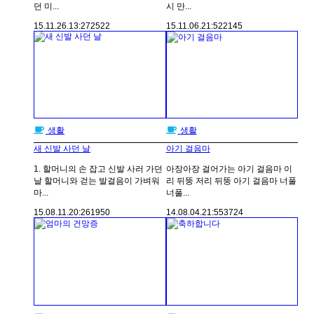
던 미...
시 만...
15.11.26.
13:27
2522
15.11.06.
21:52
2145
생활
생활
새 신발 사던 날
아기 걸음마
1. 할머니의 손 잡고 신발 사러 가던
아장아장 걸어가는 아기 걸음마 이
날 할머니와 걷는 발걸음이 가벼워
리 뒤뚱 저리 뒤뚱 아기 걸음마 너풀
마...
너풀...
15.08.11.
20:26
1950
14.08.04.
21:55
3724