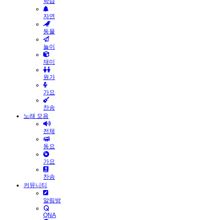
학습
자연
동물
놀이
재미
원가
가요
찬송
노래 모음
전체
동요
가요
찬송
커뮤니티
알림방
QNA