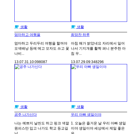
생활
생활
엄마하고 여행을
희망찬 하루
엄마하고 두리두리 여행을 할꺼야
아침 해가 밝았네요 자리에서 일어
오색배낭 등에 메고 모자도 쓰고 꽃
나서 기지개를 활짝 펴니 분주한 아
나비...
침 우...
13.07.31.
10:09
8087
13.07.29.
09:34
8296
생활
생활
공주 나가신다
우리 아빠 생일이야
나는 예쁘지 날씬도 하고 핑크 색깔
1. 오늘은 즐거운 날 우리 아빠 생일
원피스만 입고 나가도 학교 등교길
이야 생일이야 세상에서 제일 좋은
남...
우...