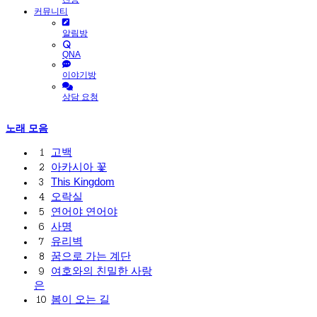
커뮤니티
알림방
QNA
이야기방
상담 요청
노래 모음
고백
1
아카시아 꽃
2
This Kingdom
3
오락실
4
연어야 연어야
5
사명
6
유리벽
7
꿈으로 가는 계단
8
여호와의 친밀한 사랑
9
은
봄이 오는 길
10