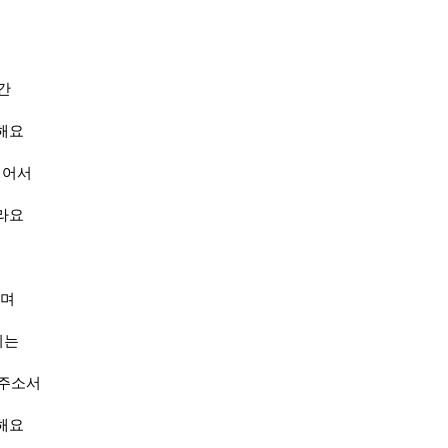
간
해요
석어서
라요
시며
시는
 주소서
해요