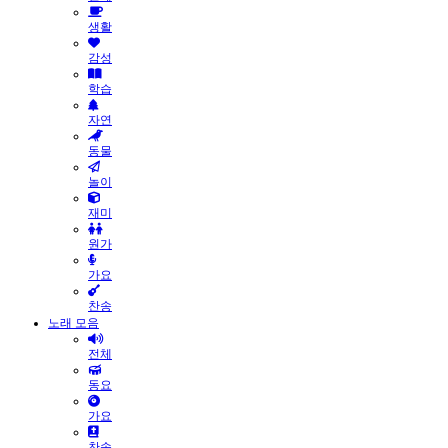
생활
감성
학습
자연
동물
놀이
재미
원가
가요
찬송
노래 모음
전체
동요
가요
찬송