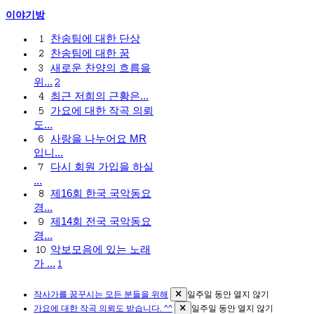
이야기방
찬송팀에 대한 단상
1
찬송팀에 대한 꿈
2
새로운 찬양의 흐름을
3
위...
2
최근 저희의 근황은...
4
가요에 대한 작곡 의뢰
5
도...
사랑을 나누어요 MR
6
입니...
다시 회원 가입을 하실
7
...
제16회 한국 국악동요
8
경...
제14회 전국 국악동요
9
경...
악보모음에 있는 노래
10
가 ...
1
작사가를 꿈꾸시는 모든 분들을 위해
일주일 동안 열지 않기
가요에 대한 작곡 의뢰도 받습니다. ^^
일주일 동안 열지 않기