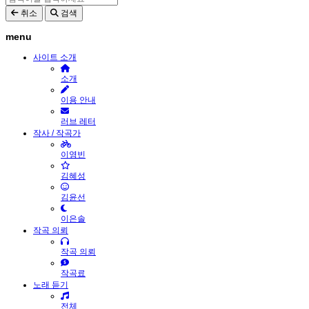
취소
검색
menu
사이트 소개
소개
이용 안내
러브 레터
작사 / 작곡가
이영빈
김혜성
김윤선
이은솔
작곡 의뢰
작곡 의뢰
작곡료
노래 듣기
전체