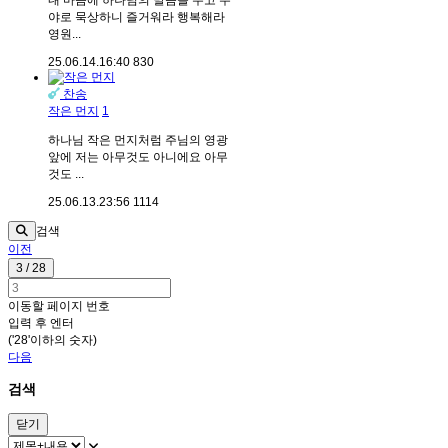
내 마음에 하나님의 말씀을 두고 주
야로 묵상하니 즐거워라 행복해라
영원...
25.06.14.
16:40
830
찬송
작은 먼지
1
하나님 작은 먼지처럼 주님의 영광
앞에 저는 아무것도 아니에요 아무
것도 ...
25.06.13.
23:56
1114
검색
이전
3 / 28
이동할 페이지 번호
입력 후 엔터
('28'이하의 숫자)
다음
검색
닫기