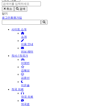
취소
검색
닫기
로그인
회원가입
사이트 소개
소개
이용 안내
러브 레터
작사 / 작곡가
이영빈
김혜성
김윤선
이은솔
작곡 의뢰
작곡 의뢰
작곡료