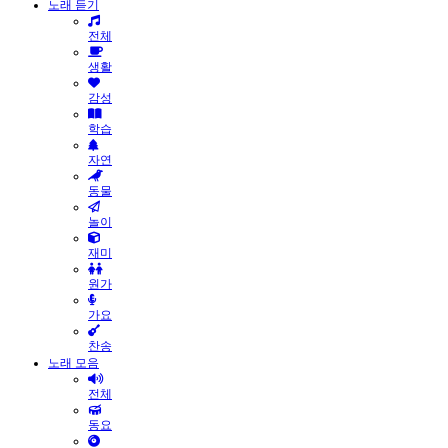
노래 듣기
전체
생활
감성
학습
자연
동물
놀이
재미
원가
가요
찬송
노래 모음
전체
동요