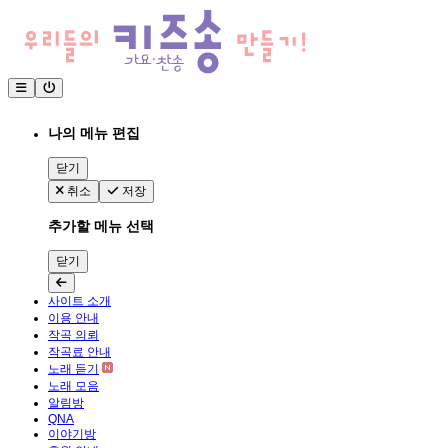
나의 메뉴 편집
닫기
취소
저장
추가할 메뉴 선택
닫기
사이트 소개
이용 안내
작곡 의뢰
작곡료 안내
노래 듣기
노래 모음
알림방
QNA
이야기방