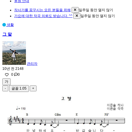
후원 안내
작사가를 꿈꾸시는 모든 분들을 위해
일주일 동안 열지 않기
가요에 대한 작곡 의뢰도 받습니다. ^^
일주일 동안 열지 않기
생활
그 말
관리자
10년 전
2148
0
0
가
-
글꼴
1.05
+