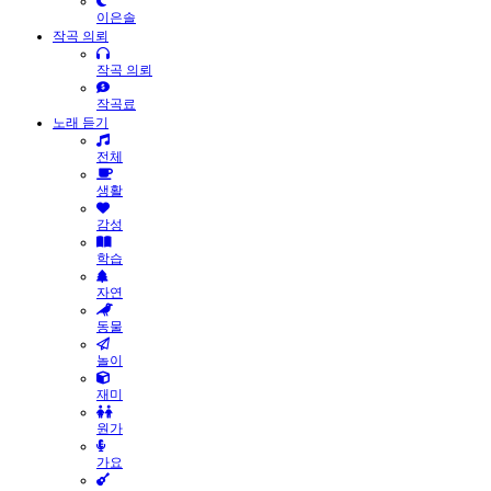
이은솔
작곡 의뢰
작곡 의뢰
작곡료
노래 듣기
전체
생활
감성
학습
자연
동물
놀이
재미
원가
가요