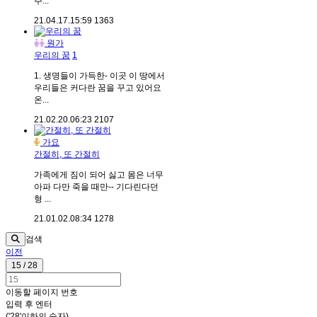
주...
21.04.17.
15:59
1363
원가
우리의 꿈
1
1. 생명들이 가득한- 이곳 이 땅에서
우리들은 커다란 꿈을 꾸고 있어요
온...
21.02.20.
06:23
2107
가요
간절히, 또 간절히
가족에게 짐이 되어 싫고 몸은 너무
아파 다만 죽을 때만-- 기다린다던
형 ...
21.01.02.
08:34
1278
검색
이전
15 / 28
이동할 페이지 번호
입력 후 엔터
('28'이하의 숫자)