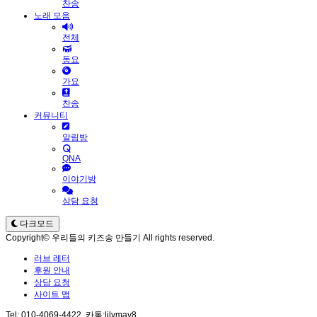
찬송
노래 모음
전체
동요
가요
찬송
커뮤니티
알림방
QNA
이야기방
상담 요청
다크모드
Copyright© 우리들의 키즈송 만들기 All rights reserved.
러브 레터
후원 안내
상담 요청
사이트 맵
Tel: 010-4069-4422, 카톡:lilymay8