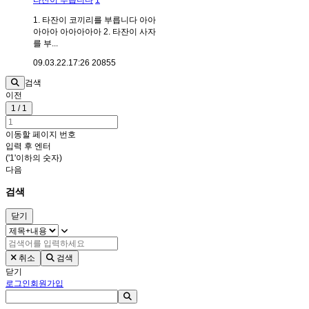
타잔이 부릅니다
1
1. 타잔이 코끼리를 부릅니다 아아
아아아 아아아아아 2. 타잔이 사자
를 부...
09.03.22.
17:26
20855
검색
이전
1 / 1
이동할 페이지 번호
입력 후 엔터
('1'이하의 숫자)
다음
검색
닫기
취소
검색
닫기
로그인
회원가입