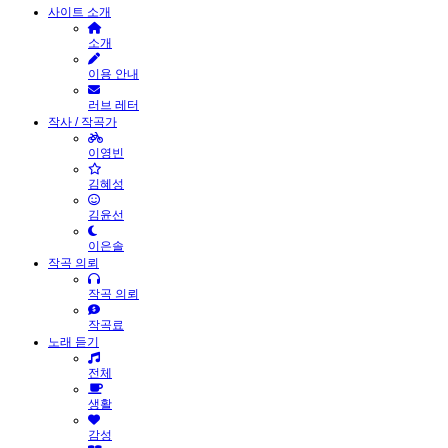
사이트 소개
소개
이용 안내
러브 레터
작사 / 작곡가
이영빈
김혜성
김윤선
이은솔
작곡 의뢰
작곡 의뢰
작곡료
노래 듣기
전체
생활
감성