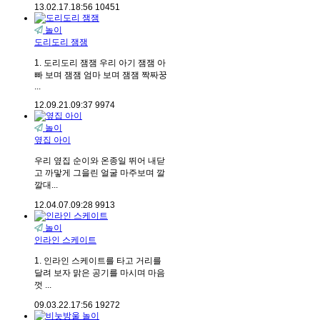
13.02.17.
18:56
10451
놀이
도리도리 잼잼
1. 도리도리 잼잼 우리 아기 잼잼 아
빠 보며 잼잼 엄마 보며 잼잼 짝짜꿍
...
12.09.21.
09:37
9974
놀이
옆집 아이
우리 옆집 순이와 온종일 뛰어 내닫
고 까맣게 그을린 얼굴 마주보며 깔
깔대...
12.04.07.
09:28
9913
놀이
인라인 스케이트
1. 인라인 스케이트를 타고 거리를
달려 보자 맑은 공기를 마시며 마음
껏 ...
09.03.22.
17:56
19272