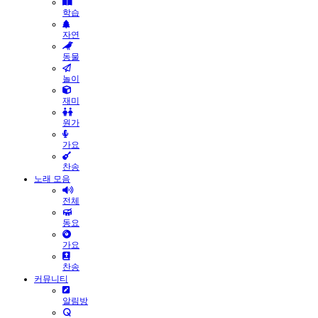
학습
자연
동물
놀이
재미
원가
가요
찬송
노래 모음
전체
동요
가요
찬송
커뮤니티
알림방