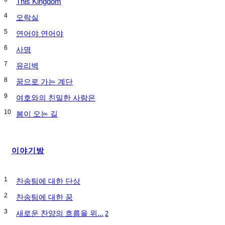
This Kingdom
4
오락실
5
연어야 연어야
6
사명
7
유리벽
8
꿈으로 가는 계단
9
여호와의 친밀한 사랑은
10
봄이 오는 길
이야기방
1
찬송팀에 대한 단상
2
찬송팀에 대한 꿈
3
새로운 찬양의 흐름을 위...
2