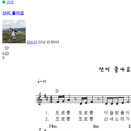
자연
산이 좋아요
관리자
12년 전
6043
0
0