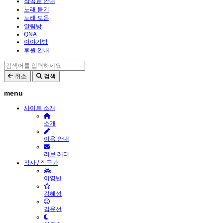
작곡료 안내
노래 듣기
노래 모음
알림방
QNA
이야기방
후원 안내
취소
검색
menu
사이트 소개
소개
이용 안내
러브 레터
작사 / 작곡가
이영빈
김혜성
김윤선