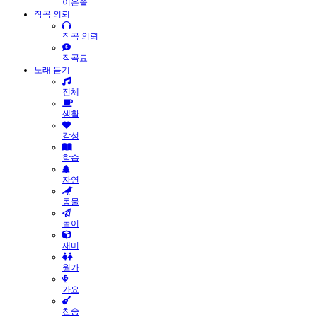
이은솔
작곡 의뢰
작곡 의뢰
작곡료
노래 듣기
전체
생활
감성
학습
자연
동물
놀이
재미
원가
가요
찬송