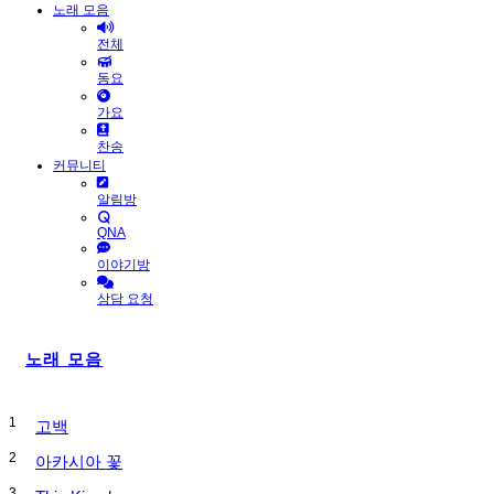
노래 모음
전체
동요
가요
찬송
커뮤니티
알림방
QNA
이야기방
상담 요청
노래 모음
1
고백
2
아카시아 꽃
3